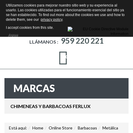
Utilizamos cookies para mejorar nuestro sitio web y su experiencia al
usarlo. Las cookies utilizadas para el funcionamiento esencial del sitio ya
se han establecido. To find out more about the cookies we use and how to
delete them, see our
privacy policy
.
I accept cookies from this site.
Agree
959 220 221
LLÁMANOS :
0
MARCAS
CHIMENEAS Y BARBACOAS FERLUX
Está aquí:
Home
Online Store
Barbacoas
Metálica