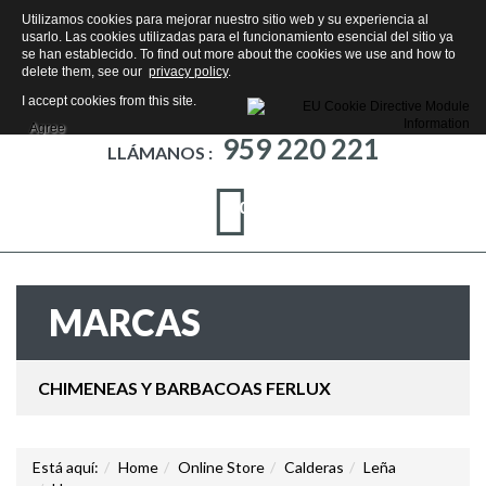
Utilizamos cookies para mejorar nuestro sitio web y su experiencia al
usarlo. Las cookies utilizadas para el funcionamiento esencial del sitio ya
se han establecido. To find out more about the cookies we use and how to
delete them, see our
privacy policy
.
I accept cookies from this site.
Agree
959 220 221
LLÁMANOS :
0
MARCAS
CHIMENEAS Y BARBACOAS FERLUX
Está aquí:
Home
Online Store
Calderas
Leña