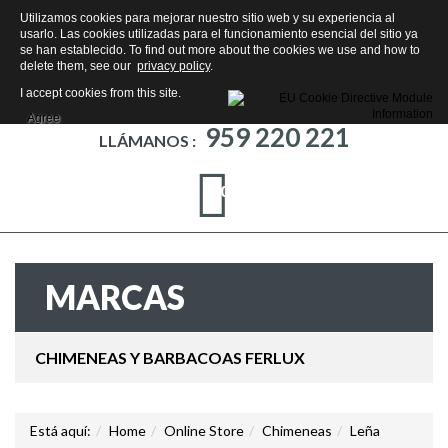
Utilizamos cookies para mejorar nuestro sitio web y su experiencia al
usarlo. Las cookies utilizadas para el funcionamiento esencial del sitio ya
se han establecido. To find out more about the cookies we use and how to
delete them, see our
privacy policy
.
I accept cookies from this site.
Agree
959 220 221
LLÁMANOS :
0
MARCAS
CHIMENEAS Y BARBACOAS FERLUX
Está aquí:
Home
Online Store
Chimeneas
Leña