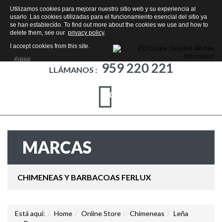
Utilizamos cookies para mejorar nuestro sitio web y su experiencia al
usarlo. Las cookies utilizadas para el funcionamiento esencial del sitio ya
se han establecido. To find out more about the cookies we use and how to
delete them, see our
privacy policy
.
I accept cookies from this site.
Agree
959 220 221
LLÁMANOS :
0
MARCAS
CHIMENEAS Y BARBACOAS FERLUX
Está aquí:
Home
Online Store
Chimeneas
Leña